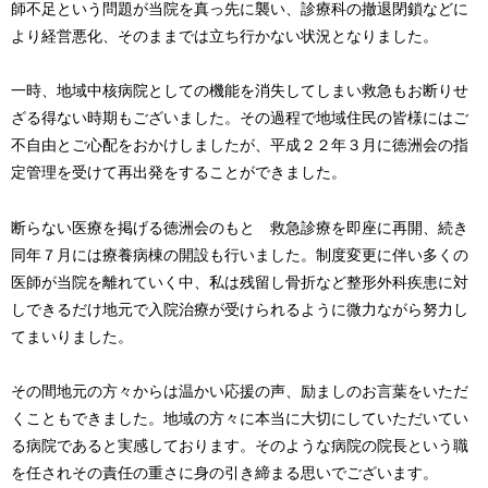
師不足という問題が当院を真っ先に襲い、診療科の撤退閉鎖などに
より経営悪化、そのままでは立ち行かない状況となりました。
一時、地域中核病院としての機能を消失してしまい救急もお断りせ
ざる得ない時期もございました。その過程で地域住民の皆様にはご
不自由とご心配をおかけしましたが、平成２２年３月に徳洲会の指
定管理を受けて再出発をすることができました。
断らない医療を掲げる徳洲会のもと 救急診療を即座に再開、続き
同年７月には療養病棟の開設も行いました。制度変更に伴い多くの
医師が当院を離れていく中、私は残留し骨折など整形外科疾患に対
しできるだけ地元で入院治療が受けられるように微力ながら努力し
てまいりました。
その間地元の方々からは温かい応援の声、励ましのお言葉をいただ
くこともできました。地域の方々に本当に大切にしていただいてい
る病院であると実感しております。そのような病院の院長という職
を任されその責任の重さに身の引き締まる思いでございます。