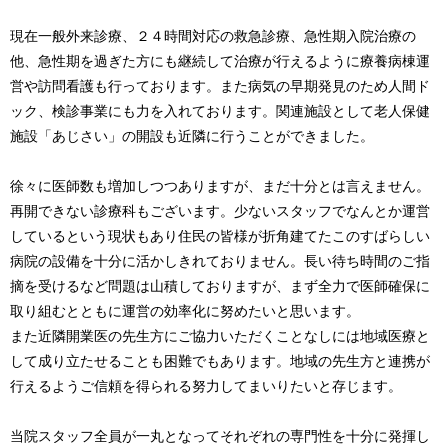
現在一般外来診療、２４時間対応の救急診療、急性期入院治療の
他、急性期を過ぎた方にも継続して治療が行えるように療養病棟運
営や訪問看護も行っております。また病気の早期発見のため人間ド
ック、検診事業にも力を入れております。関連施設として老人保健
施設「あじさい」の開設も近隣に行うことができました。
徐々に医師数も増加しつつありますが、まだ十分とは言えません。
再開できない診療科もございます。少ないスタッフでなんとか運営
しているという現状もあり住民の皆様が折角建てたこのすばらしい
病院の設備を十分に活かしきれておりません。長い待ち時間のご指
摘を受けるなど問題は山積しておりますが、まず全力で医師確保に
取り組むとともに運営の効率化に努めたいと思います。
また近隣開業医の先生方にご協力いただくことなしには地域医療と
して成り立たせることも困難でもあります。地域の先生方と連携が
行えるようご信頼を得られる努力してまいりたいと存じます。
当院スタッフ全員が一丸となってそれぞれの専門性を十分に発揮し