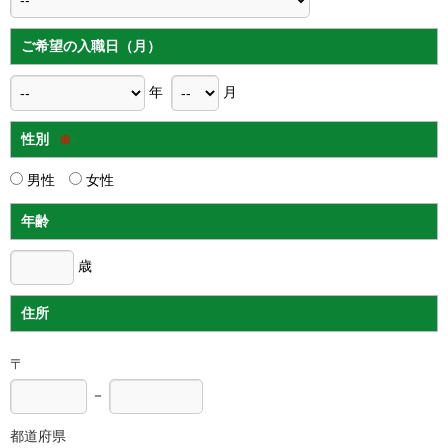
ご希望の入職日（月）
年
月
性別
※
男性
女性
年齢
歳
住所
〒
－
都道府県