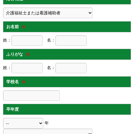
お名前
※
姓：
名：
ふりがな
※
姓：
名：
学校名
※
卒年度
年