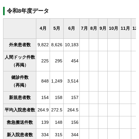
令和8年度データ
4月
5月
6月
7月
8月
9月
10月
11月
12
外来患者数
9,822
8,626
10,183
人間ドック件数
225
295
454
（再掲）
健診件数
848
1,249
3,514
（再掲）
新規患者数
154
158
157
平均入院患者数
264.9
272.5
264.5
救急搬送件数
139
148
156
新入院患者数
334
315
344