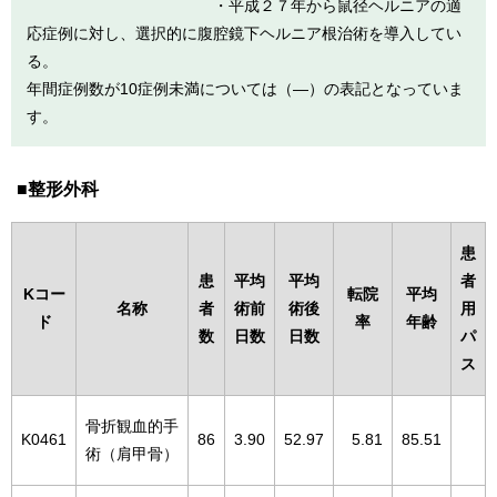
・平成２７年から鼠径ヘルニアの適
応症例に対し、選択的に腹腔鏡下ヘルニア根治術を導入してい
る。
年間症例数が10症例未満については（―）の表記となっていま
す。
整形外科
患
患
平均
平均
者
Kコー
転院
平均
名称
者
術前
術後
用
ド
率
年齢
数
日数
日数
パ
ス
骨折観血的手
K0461
86
3.90
52.97
5.81
85.51
術（肩甲骨）