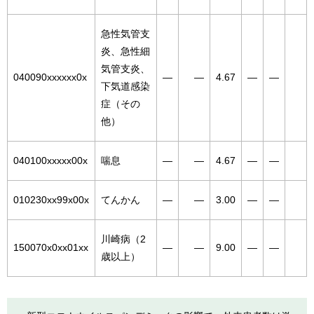
急性気管支
炎、急性細
気管支炎、
040090xxxxxx0x
―
―
4.67
―
―
下気道感染
症（その
他）
040100xxxxx00x
喘息
―
―
4.67
―
―
010230xx99x00x
てんかん
―
―
3.00
―
―
川崎病（2
150070x0xx01xx
―
―
9.00
―
―
歳以上）