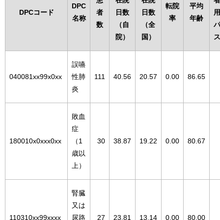
患
在院
在院
DPC
転院
平均
DPCコード
者
日数
日数
名称
率
年齢
数
（自
（全
院）
国）
誤嚥
040081xx99x0xx
性肺
111
40.56
20.57
0.00
86.65
炎
敗血
症
180010x0xxx0xx
（1
30
38.87
19.22
0.00
80.67
歳以
上）
腎臓
又は
110310xx99xxxx
尿路
27
23.81
13.14
0.00
80.00