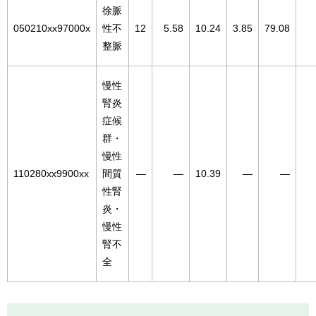
徐脈
050210xx97000x
性不
12
5.58
10.24
3.85
79.08
整脈
慢性
腎炎
症候
群・
慢性
110280xx9900xx
間質
―
―
10.39
―
―
性腎
炎・
慢性
腎不
全