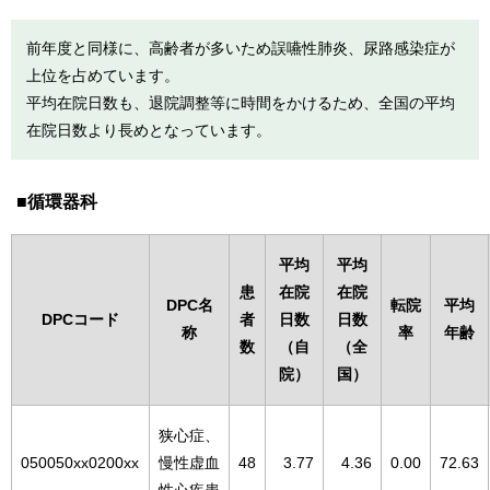
前年度と同様に、高齢者が多いため誤嚥性肺炎、尿路感染症が
上位を占めています。
平均在院日数も、退院調整等に時間をかけるため、全国の平均
在院日数より長めとなっています。
循環器科
平均
平均
患
在院
在院
DPC名
転院
平均
DPCコード
者
日数
日数
称
率
年齢
数
（自
（全
院）
国）
狭心症、
050050xx0200xx
慢性虚血
48
3.77
4.36
0.00
72.63