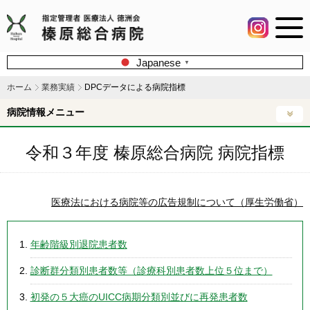
Japanese
▼
ホーム
業務実績
DPCデータによる病院指標
病院情報メニュー
令和３年度
榛原総合病院
病院指標
医療法における病院等の広告規制について（厚生労働省）
年齢階級別退院患者数
診断群分類別患者数等（診療科別患者数上位５位まで）
初発の５大癌のUICC病期分類別並びに再発患者数