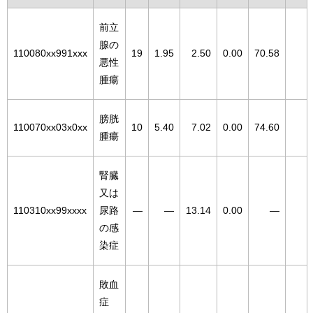
前立
腺の
110080xx991xxx
19
1.95
2.50
0.00
70.58
悪性
腫瘍
膀胱
110070xx03x0xx
10
5.40
7.02
0.00
74.60
腫瘍
腎臓
又は
110310xx99xxxx
尿路
―
―
13.14
0.00
―
の感
染症
敗血
症