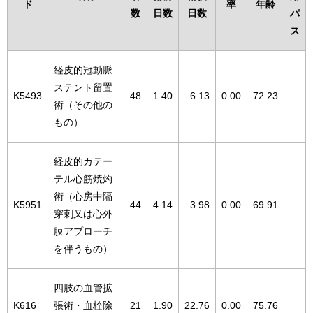
ド
率
年齢
数
日数
日数
パ
ス
経皮的冠動脈
ステント留置
K5493
48
1.40
6.13
0.00
72.23
術（その他の
もの）
経皮的カテー
テル心筋焼灼
術（心房中隔
K5951
44
4.14
3.98
0.00
69.91
穿刺又は心外
膜アプローチ
を伴うもの）
四肢の血管拡
K616
張術・血栓除
21
1.90
22.76
0.00
75.76