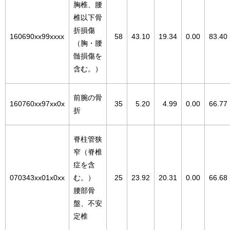
胸椎、腰
椎以下骨
折損傷
160690xx99xxxx
58
43.10
19.34
0.00
83.40
（胸・腰
髄損傷を
含む。）
前腕の骨
160760xx97xx0x
35
5.20
4.99
0.00
66.77
折
脊柱管狭
窄（脊椎
症を含
070343xx01x0xx
む。）
25
23.92
20.31
0.00
66.68
腰部骨
盤、不安
定椎