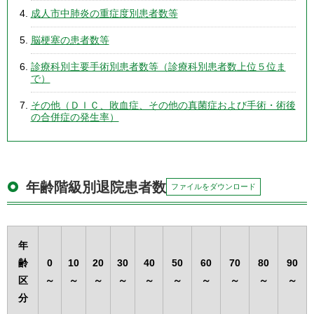
成人市中肺炎の重症度別患者数等
脳梗塞の患者数等
診療科別主要手術別患者数等（診療科別患者数上位５位ま
で）
その他（ＤＩＣ、敗血症、その他の真菌症および手術・術後
の合併症の発生率）
年齢階級別退院患者数
ファイルをダウンロード
年
齢
0
10
20
30
40
50
60
70
80
90
区
～
～
～
～
～
～
～
～
～
～
分