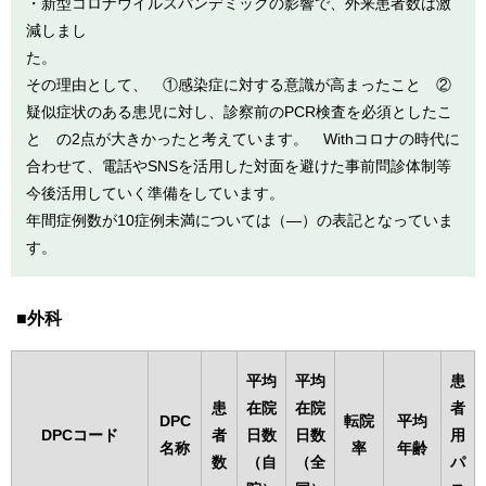
・新型コロナウイルスパンデミックの影響で、外来患者数は激
減しまし
その理由として、 ①感染症に対する意識が高まったこと ②
疑似症状のある患児に対し、診察前のPCR検査を必須としたこ
と の2点が大きかったと考えています。 Withコロナの時代に
合わせて、電話やSNSを活用した対面を避けた事前問診体制等
今後活用していく準備をしています。
年間症例数が10症例未満については（―）の表記となっていま
す。
外科
平均
平均
患
患
在院
在院
者
DPC
転院
平均
DPCコード
者
日数
日数
用
名称
率
年齢
数
（自
（全
パ