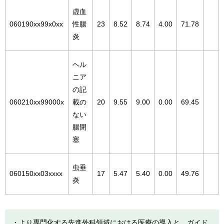
虚血
060190xx99x0xx
性腸
23
8.52
8.74
4.00
71.78
炎
ヘル
ニア
の記
060210xx99000x
載の
20
9.55
9.00
0.00
69.45
ない
腸閉
塞
虫垂
060150xx03xxxx
17
5.47
5.40
0.00
49.76
炎
・より専門化する先進外科領域における医療の導入と、ガイド