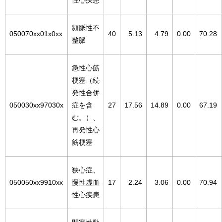
性心疾患
頻脈性不
050070xx01x0xx
40
5.13
4.79
0.00
70.28
整脈
急性心筋
梗塞（続
発性合併
050030xx97030x
症を含
27
17.56
14.89
0.00
67.19
む。）、
再発性心
筋梗塞
狭心症、
050050xx9910xx
慢性虚血
17
2.24
3.06
0.00
70.94
性心疾患