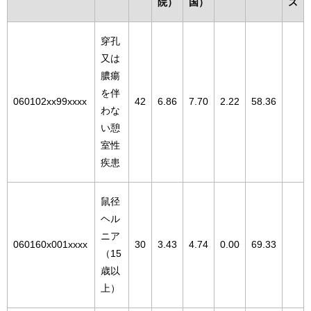
院）
国）
ス
穿孔
又は
膿瘍
を伴
060102xx99xxxx
42
6.86
7.70
2.22
58.36
わな
い憩
室性
疾患
鼠径
ヘル
ニア
060160x001xxxx
30
3.43
4.74
0.00
69.33
（15
歳以
上）