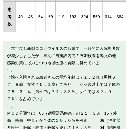
患
者
40
46
54
69
119
193
324
559
614
384
数
・本年度も新型コロナウイルスの影響で、一時的に入院患者数
が減少しましたが、早期に自施設内でのPCR検査を導入の他、
感染対策に尽力しつつ地域医療の貢献に努めていま
す
当院へ入院される患者さんの平均年齢は７１．２歳（男性６
７．８歳、女性７５．１歳）であり、 ６０歳以上では全体の
７８．３１％（男性では７４．３５％、女性では８２．９
７％）を占めていま
す
ＭＣＤ分類では 05（循環器系疾患）の２１．３％、16（外
傷・熱傷・中毒）が全体の２０．０％を占め、 06（消化器
系疾患、肝臓・胆道・膵臓疾患）の１６．３％、 04（呼吸器