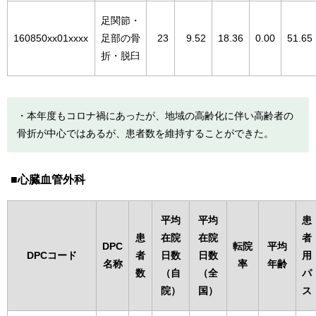
足関節・
160850xx01xxxx
足部の骨
23
9.52
18.36
0.00
51.65
折・脱臼
・本年度もコロナ禍にあったが、地域の高齢化に伴い高齢者の
骨折が中心ではあるが、患者数を維持することができた。
心臓血管外科
平均
平均
患
患
在院
在院
者
DPC
転院
平均
DPCコード
者
日数
日数
用
名称
率
年齢
数
（自
（全
パ
院）
国）
ス