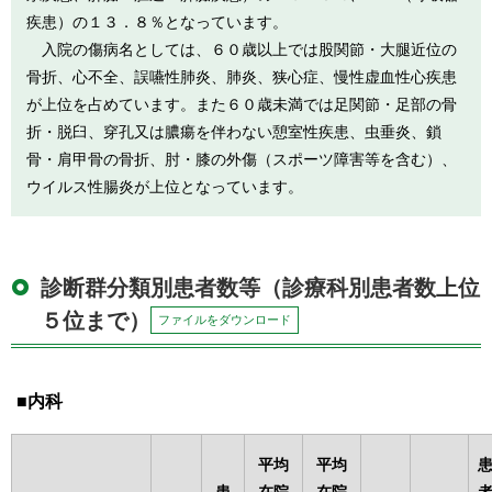
疾患）の１３．８％となっています。
入院の傷病名としては、６０歳以上では股関節・大腿近位の
骨折、心不全、誤嚥性肺炎、肺炎、狭心症、慢性虚血性心疾患
が上位を占めています。また６０歳未満では足関節・足部の骨
折・脱臼、穿孔又は膿瘍を伴わない憩室性疾患、虫垂炎、鎖
骨・肩甲骨の骨折、肘・膝の外傷（スポーツ障害等を含む）、
ウイルス性腸炎が上位となっています。
診断群分類別患者数等（診療科別患者数上位
５位まで）
ファイルをダウンロード
内科
平均
平均