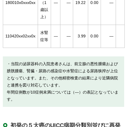
180010x0xxx0xx
（1
―
―
19.22
0.00
―
歳以
上）
水腎
110420xx02xx0x
―
―
3.99
0.00
―
症等
・当院の泌尿器科の入院患者さんは、前立腺の悪性腫瘍および
膀胱腫瘍、腎臓・尿路の感染症や水腎症による尿路狭搾が上位
となっています。また、その他精密検査の結果により近隣病院
と連携を図り対応しています。
年間症例数が10症例未満については（―）の表記となっていま
す。
初発の５大癌のUICC病期分類別並びに再発