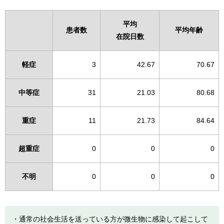
平均
患者数
平均年齢
在院日数
軽症
3
42.67
70.67
中等症
31
21.03
80.68
重症
11
21.73
84.64
超重症
0
0
0
不明
0
0
0
・通常の社会生活を送っている方が微生物に感染して起こして