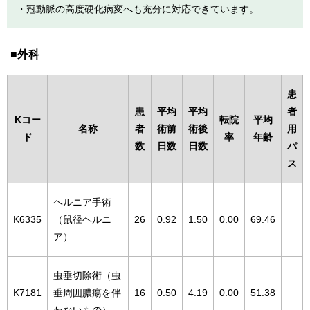
・冠動脈の高度硬化病変へも充分に対応できています。
外科
患
患
平均
平均
者
Kコー
転院
平均
名称
者
術前
術後
用
ド
率
年齢
数
日数
日数
パ
ス
ヘルニア手術
K6335
（鼠径ヘルニ
26
0.92
1.50
0.00
69.46
ア）
虫垂切除術（虫
K7181
垂周囲膿瘍を伴
16
0.50
4.19
0.00
51.38