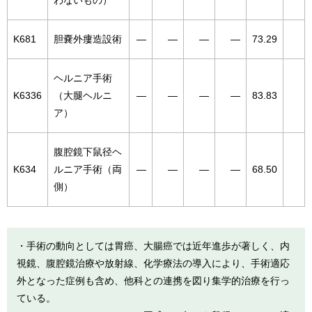
わないもの）
K681
胆嚢外瘻造設術
―
―
―
―
73.29
ヘルニア手術
K6336
（大腿ヘルニ
―
―
―
―
83.83
ア）
腹腔鏡下鼠径ヘ
K634
ルニア手術（両
―
―
―
―
68.50
側）
・手術の動向としては胃癌、大腸癌では近年進歩が著しく、内
視鏡、腹腔鏡治療や放射線、化学療法の導入により、手術適応
外となった症例も含め、他科との連携を図り集学的治療を行っ
ている。