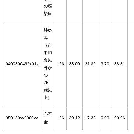
の感
染症
肺炎
等
（市
中肺
炎以
0400800499x01x
26
33.00
21.39
3.70
88.81
外か
つ
75
歳以
上）
心不
050130xx9900xx
26
39.12
17.35
0.00
90.96
全