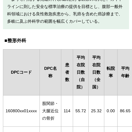
ラインに則した安全な標準治療の提供を目標とし、腹部一般外
科領域における良性救急疾患から、乳癌を含めた癌診療まで、
多岐に及ぶ外科学の範囲を幅広くカバーしている。
整形外科
平均
平均
患
在院
在院
DPC名
転院
平均
DPCコード
者
日数
日数
称
率
年齢
数
（自
（全
院）
国）
股関節・
160800xx01xxxx
大腿近位
114
55.72
25.32
0.00
86.65
の骨折