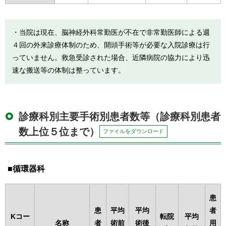
・当院は現在、脳神経外科常勤医が不在で非常勤医師による週
４回の外来診療体制のため、開頭手術等が必要な入院診療は行
っていません。救急受診された場合、近隣病院の協力により迅
速な搬送等の体制は整っています。
診療科別主要手術別患者数等（診療科別患者
数上位５位まで）
ファイルをダウンロード
循環器科
患
患
平均
平均
者
Kコー
転院
平均
名称
者
術前
術後
用