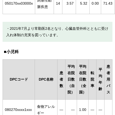
閉塞性動
050170xx03000x
14
3.57
5.32
0.00
71.43
脈疾患
・2021年7月より常勤医2名となり、心臓血管外科とともに受け
入れ体制の充実を図っています。
小児科
平均
平均
患
平
患
在院
在院
転
者
均
DPCコード
DPC名称
者
日数
日数
院
用
年
数
（自
（全
率
パ
齢
院）
国）
ス
食物アレル
080270xxxx1xxx
―
―
1.00
―
―
ギー