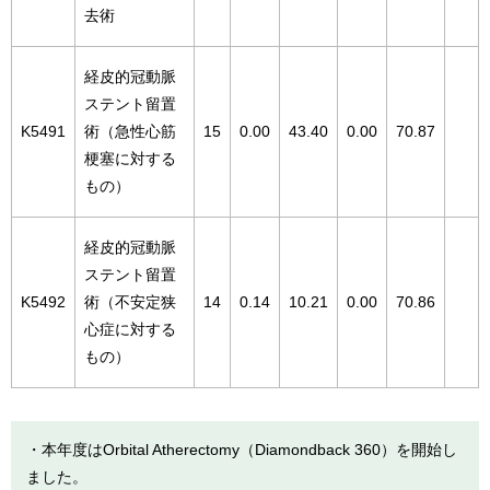
去術
経皮的冠動脈
ステント留置
K5491
術（急性心筋
15
0.00
43.40
0.00
70.87
梗塞に対する
もの）
経皮的冠動脈
ステント留置
K5492
術（不安定狭
14
0.14
10.21
0.00
70.86
心症に対する
もの）
・本年度はOrbital Atherectomy（Diamondback 360）を開始し
ました。