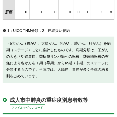
肝癌
0
0
0
0
0
1
1
8
※ 1：UICC TNM分類，2：癌取扱い規約
・5大がん（胃がん、大腸がん、乳がん、肺がん、肝がん）を病
期（ステージ）ごとに集計したものです。病期分類は、①がん
の大きさや進展度、②所属リンパ節への転移、③遠隔転移の有
無により各がんをⅠ期（早期）からⅣ期（末期）のステージに
分類するものです。当院では、大腸癌、胃癌が多く全体の約８
割を占めています。
成人市中肺炎の重症度別患者数等
ファイルをダウンロード