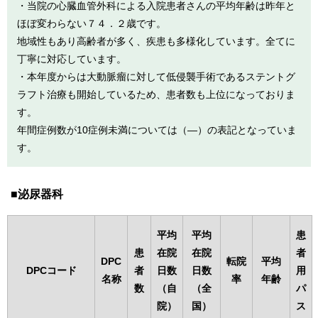
・当院の心臓血管外科による入院患者さんの平均年齢は昨年と
ほぼ変わらない７４．２歳です。
地域性もあり高齢者が多く、疾患も多様化しています。全てに
丁寧に対応しています。
・本年度からは大動脈瘤に対して低侵襲手術であるステントグ
ラフト治療も開始しているため、患者数も上位になっておりま
す。
年間症例数が10症例未満については（―）の表記となっていま
す。
泌尿器科
平均
平均
患
患
在院
在院
者
DPC
転院
平均
DPCコード
者
日数
日数
用
名称
率
年齢
数
（自
（全
パ
院）
国）
ス