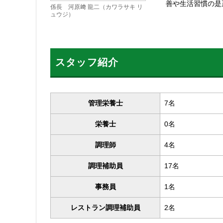
善や生活習慣の是
係長 河原﨑 龍二（カワラサキ リ
ュウジ）
スタッフ紹介
管理栄養士
7名
栄養士
0名
調理師
4名
調理補助員
17名
事務員
1名
レストラン調理補助員
2名