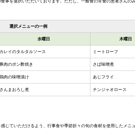
御食事を選択いただいております。ただし、一般食の常食の患者さんの
選択メニューの一例
水曜日
木曜日
カレイのタルタルソース
ミートローフ
豚肉のポン酢焼き
さば味噌煮
鶏肉の味噌漬け
あじフライ
さんまおろし煮
チンジャオロース
を感じていただけるよう、行事食や季節折々の旬の食材を使用したメニ