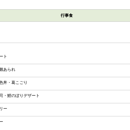
行事食
ート
雛あられ
色丼・葛こごり
司・鯉のぼりデザート
リー
ー