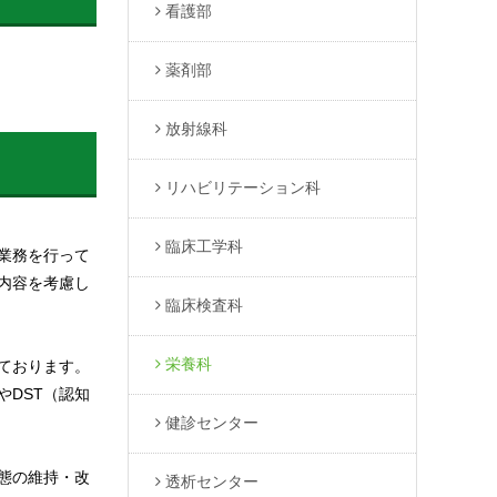
看護部
薬剤部
放射線科
リハビリテーション科
臨床工学科
業務を行って
内容を考慮し
臨床検査科
栄養科
ております。
やDST（認知
健診センター
態の維持・改
透析センター