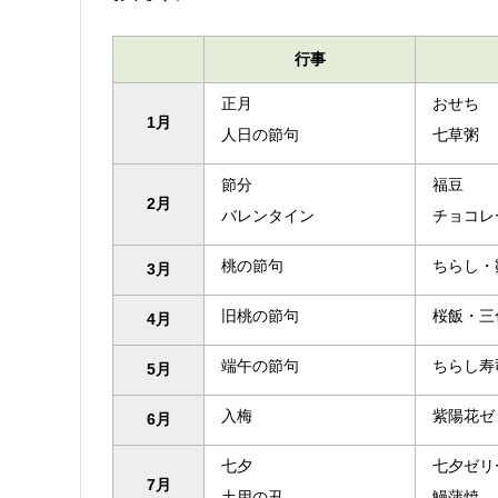
行事
正月
おせち
1月
人日の節句
七草粥
節分
福豆
2月
バレンタイン
チョコレ
桃の節句
ちらし・
3月
旧桃の節句
桜飯・三
4月
端午の節句
ちらし寿
5月
入梅
紫陽花ゼ
6月
七夕
七夕ゼリ
7月
土用の丑
鰻蒲焼