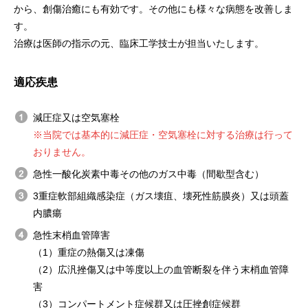
から、創傷治癒にも有効です。その他にも様々な病態を改善しま
す。
治療は医師の指示の元、臨床工学技士が担当いたします。
適応疾患
減圧症又は空気塞栓
※当院では基本的に減圧症・空気塞栓に対する治療は行って
おりません。
急性一酸化炭素中毒その他のガス中毒（間歇型含む）
3重症軟部組織感染症（ガス壊疽、壊死性筋膜炎）又は頭蓋
内膿瘍
急性末梢血管障害
（1）重症の熱傷又は凍傷
（2）広汎挫傷又は中等度以上の血管断裂を伴う末梢血管障
害
（3）コンパートメント症候群又は圧挫創症候群