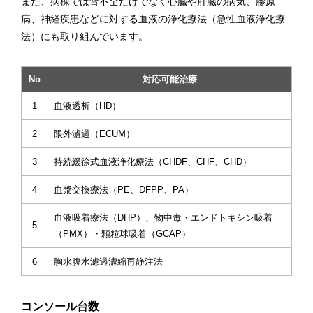
また、病棟では腎不全だけでなく心臓や肝臓の病気、膠原
病、神経疾患などに対する血液の浄化療法（急性血液浄化療
法）にも取り組んでいます。
No
対応可能治療
1
血液透析（HD）
2
限外濾過（ECUM）
3
持続緩徐式血液浄化療法（CHDF、CHF、CHD）
4
血漿交換療法（PE、DFPP、PA）
血液吸着療法（DHP）、物中毒・エンドトキシン吸着
5
（PMX）・顆粒球吸着（GCAP）
6
胸水腹水濾過濃縮再静注法
コンソール台数