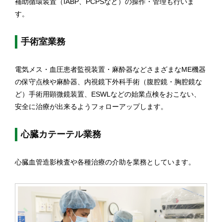
補助循環装置（IABP、PCPSなど）の操作・管理も行いま
す。
手術室業務
電気メス・血圧患者監視装置・麻酔器などさまざまなME機器
の保守点検や麻酔器、内視鏡下外科手術（腹腔鏡・胸腔鏡な
ど）手術用顕微鏡装置、ESWLなどの始業点検をおこない、
安全に治療が出来るようフォローアップします。
心臓カテーテル業務
心臓血管造影検査や各種治療の介助を業務としています。