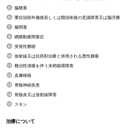
脳梗塞
重症頭部外傷後若しくは開頭術後の意識障害又は脳浮腫
腸閉塞
網膜動脈閉塞症
突発性難聴
放射線又は抗癌剤治療と併用される悪性腫瘍
難治性潰瘍を伴う末梢循環障害
皮膚移植
脊髄神経疾患
骨髄炎又は放射線障害
スモン
治療について