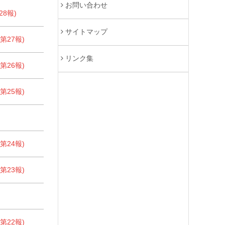
お問い合わせ
8報)
サイトマップ
27報)
リンク集
26報)
25報)
24報)
23報)
22報)