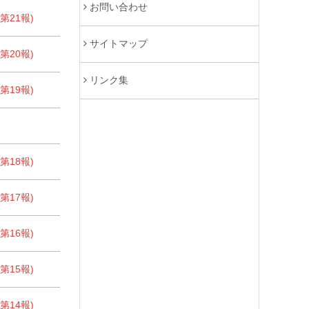
お問い合わせ
21報)
サイトマップ
20報)
リンク集
19報)
18報)
17報)
16報)
15報)
14報)